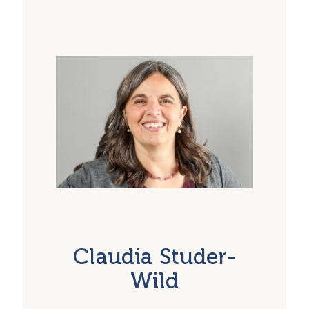
Auswirkungen auf Körper, Gemütszustand
und Gehirn
Embodiment = Ein Weg zur Traumalösung
und Selbstregulation
Embryologische Entwicklung und
räumliche Orientierung, Bindegewebe und
Gravitationsfeld
Innere und äussere Orientierung durch
Bewegung im Graviationsfeld
Die Anwendung der Polyvagalen Theorie
in der Berührungsarbeit
Claudia Studer-
Wild
Körperempfindung und Körpersprache
(Interzeption, Exterozeption und
Propriozeption)