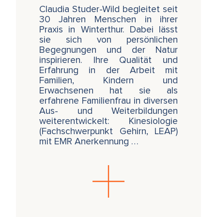
Claudia Studer-Wild begleitet seit
30 Jahren Menschen in ihrer
SE-Demos über die Verbindung von
Praxis in Winterthur. Dabei lässt
Berührung und Bewegung mit Intuition und
sie sich von persönlichen
Resonanz
Begegnungen und der Natur
inspirieren. Ihre Qualität und
Üben spezifischer Behandlungsabfolgen
Erfahrung in der Arbeit mit
für den Auffbau von Körperstabilität in
Familien, Kindern und
Bezug auf Raum, Gleichgewicht,
Erwachsenen hat sie als
Aufrichtung und Bewegungsmuster
erfahrene Familienfrau in diversen
Aus- und Weiterbildungen
weiterentwickelt: Kinesiologie
(Fachschwerpunkt Gehirn, LEAP)
Dieser Kurs ist der Einführungskurs für das 4-
mit EMR Anerkennung …
teilige Spezialtraining mit Sônia Gomes:
SOMA - Die Transformation von
emotionalem Trauma durch gezielte
Berührung und Bewegung