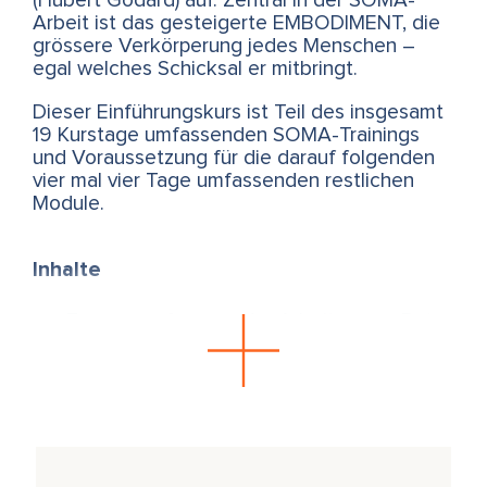
(Hubert Godard) auf. Zentral in der SOMA-
Arbeit ist das gesteigerte EMBODIMENT, die
grössere Verkörperung jedes Menschen –
egal welches Schicksal er mitbringt.
Dieser Einführungskurs ist Teil des insgesamt
19 Kurstage umfassenden SOMA-Trainings
und Voraussetzung für die darauf folgenden
vier mal vier Tage umfassenden restlichen
Module.
Inhalte
Zusammenfassung der Arbeiten von Peter
A. Levine (SE), Stephen Porges (Polyvagale
Theorie), Ida Rolf (Strukturelle Integration),
Hubert Godard (Tonic Funtion-
Bewegungssystem)
Traumatische Erfahrungen und ihre