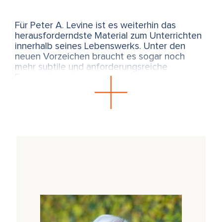
Für Peter A. Levine ist es weiterhin das
herausforderndste Material zum Unterrichten
innerhalb seines Lebenswerks. Unter den
neuen Vorzeichen braucht es sogar noch
mehr subtile und anforderungsreiche
Fähigkeiten, die nur erreicht werden können,
wenn wir an uns selber diese diffizile
Begleitung erproben und sie vom Körper her
zu verstehen beginnen. Das vor Jahren
gelernte Nadelöhr-Wissen reicht aus dieser
Perspektive heute nicht mehr aus, um
erstklassige Begleitung zu diesem Thema zu
gewährleisten.
Die Weiterentwicklung der Nadelöhr-Arbeit ist
ein Spiegel für die Weiterentwicklung von SE
generell in den letzten zehn Jahren. Peter A.
Levine sagt von sich selber, dass er die