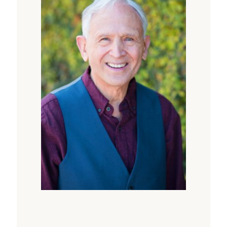
Genauigkeit der eigenen Arbeit mit
Nahtoderfahrungen erhöhen musste, um es
auf einem nächsten Niveau unterrichten zu
können. Weil das inzwischen gesammelte
Material und die klinische Erfahrung derart
zugenommen haben, reicht ein einzelnes
Seminar zum Nadelöhr schon lange nicht
mehr, um das angestrebte Ziel von grosser
Qualität in der Begleitung zu erreichen.
Das Spezialtraining mit seinen drei Teilen und
insgesamt 14 Tagen Unterricht kann aus
Gründen des Containments nur als Ganzes
gebucht werden. Wiederholer*innen zahlen
50%. Die Kursleitung behält sich vor,
Teilnehmende darüber zu informieren, dass
sie das Training nicht fortsetzen können,
sofern klinische Bedenken über ihre Art des
Begleitens auf dieser exquisiten Stufe
vorliegen.