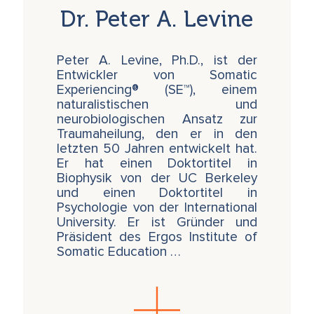
Dr. Peter A. Levine
Voraussetzung für eine Teilnahme an der
Nadelöhr-Trilogie
ist ein abgeschlossenes
SE-Training. In Spezialfällen (beim Vorliegen
Peter A. Levine, Ph.D., ist der
einer jahrelangen therapeutischen
Entwickler von Somatic
körperzentrierten Erfahrungsebene) kann
Experiencing® (SE™), einem
auch jemand zugelassen werden, der/die erst
naturalistischen und
die Hälfte des Advanced-Jahres besucht hat.
neurobiologischen Ansatz zur
Über die Zulassung entscheiden der Kursleiter
Traumaheilung, den er in den
und der verantwortliche Organisator nach
letzten 50 Jahren entwickelt hat.
gemeinsamer Absprache.
Er hat einen Doktortitel in
Biophysik von der UC Berkeley
und einen Doktortitel in
Bitte beachten:
Psychologie von der International
Das Hotel Rigi erhebt eine
University. Er ist Gründer und
Tagespauschale von 32 CHF, wenn Sie
Präsident des Ergos Institute of
kein Zimmer im Hotel buchen. Diese
Somatic Education …
Tagespauschale schliesst das reichhaltige
Mittagsbuffet und die Nutzung der
Infrastruktur des Hotels mit ein.