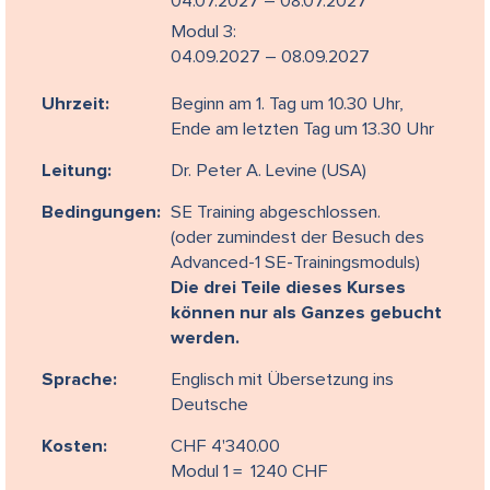
04.07.2027 – 08.07.2027
Modul 3:
04.09.2027 – 08.09.2027
Uhrzeit:
Beginn am 1. Tag um 10.30 Uhr,
Ende am letzten Tag um 13.30 Uhr
Leitung:
Dr. Peter A. Levine (USA)
Bedingungen:
SE Training abgeschlossen.
(oder zu­min­dest der Be­such des
Ad­vanced-1 SE-Trai­nings­mo­duls)
Die drei Teile dieses Kurses
können nur als Ganzes gebucht
werden.
Sprache:
Englisch mit Übersetzung ins
Deutsche
Kosten:
CHF 4'340.00
Modul 1 = 1240 CHF