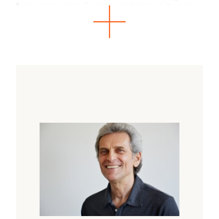
Achse zwischen Gehirn und Körper. Über das
vegetative Nervensystem ist sie mit allen
Organen verbunden. 31 Nervenpaare zweigen
von ihr ab und übermitteln Nachrichten an das
gesamte System. Fehlgestellte oder
blockierte Wirbel können die gesamte
Kommunikation stören. Doch die Wirbelsäule
trägt mehr als nur physisches Gewicht. Sie
reagiert auf das, was uns bewegt – auf
Stress, Angst, Überforderung, Erschöpfung.
Sie spiegelt unser inneres Erleben und formt
daraus Haltung.
Das Leben mit der Schwerkraft hat unser
ganzes Leben von Geburt an geformt und
Gewohnheiten entstehen lassen. Zu
verstehen, wie unsere Wirbelsäule
funktioniert, wie sich unser emotionales und
mentales Befinden in ihr spiegelt, welche
Möglichkeiten sie bietet und welche
Fehlhaltungen zu gravierenden Problemen