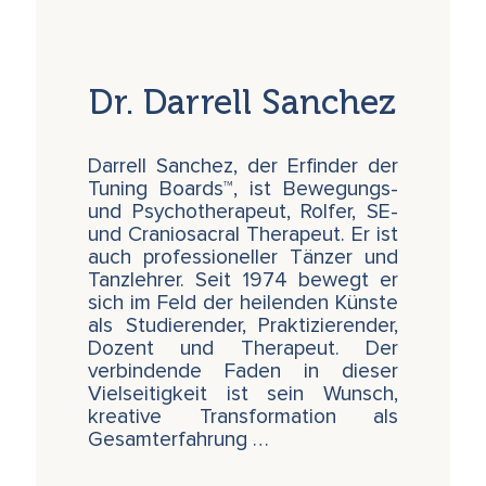
führen können, ist eine wertvolle Resource -
insbesondere angesichts unserer heutigen
Gewohnheit, stundenlang zu sitzen oder den
Kopf nach vorne zu beugen, um auf unsere
Dr. Darrell Sanchez
Smartphones zu schauen.
In der Erforschung der Wirbelsäule mithilfe
des Tuning Boards öffnen sich Räume für
Darrell Sanchez, der Erfinder der
Wahrnehmung, für Verständnis, für
Tuning Boards™, ist Bewegungs-
Veränderung. Struktur und Funktion werden
und Psychotherapeut, Rolfer, SE-
erfahrbar – im Zusammenhang mit Bewegung,
und Craniosacral Therapeut. Er ist
mit individuellen Bewegungsradien und mit
auch professioneller Tänzer und
der eigenen Geschichte. In diesem Prozess
Tanzlehrer. Seit 1974 bewegt er
kann sich etwas neu ordnen. Ein feineres
sich im Feld der heilenden Künste
Bewusstsein entsteht – für Balance, für
als Studierender, Praktizierender,
innere Orientierung, für das Zusammenspiel
Dozent und Therapeut. Der
von Stabilität und Bewegung. Daraus wächst
verbindende Faden in dieser
die Möglichkeit, wieder in Kontakt zu kommen
Vielseitigkeit ist sein Wunsch,
mit einem Gefühl von Mitte.
kreative Transformation als
Gesamterfahrung …
Teilnahmevoraussetzung
ist ein vorher
besuchter
Tuning Board Basis-