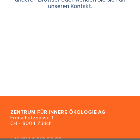
unseren Kontakt.
ZENTRUM FÜR INNERE ÖKOLOGIE
AG
Freischützgasse 1
CH - 8004 Zürich
+41 (0)44 218 80 80