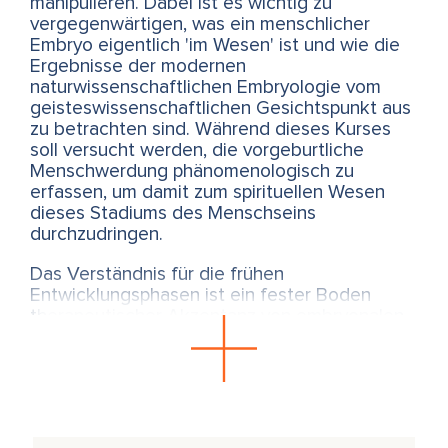
manipulieren. Dabei ist es wichtig zu
vergegenwärtigen, was ein menschlicher
Embryo eigentlich 'im Wesen' ist und wie die
Ergebnisse der modernen
naturwissenschaftlichen Embryologie vom
geisteswissenschaftlichen Gesichtspunkt aus
zu betrachten sind. Während dieses Kurses
soll versucht werden, die vorgeburtliche
Menschwerdung phänomenologisch zu
erfassen, um damit zum spirituellen Wesen
dieses Stadiums des Menschseins
durchzudringen.
Das Verständnis für die frühen
Entwicklungsphasen ist ein fester Boden
therapeutischer Akzeptanz von embryonalen
Kräften, die in alle weiteren Lebensphasen
hineinwirken. Im Polarity, Somatic Experiencing
(SE) oder in der Ostopathie und Craniosacrale
Therapie z,B. braucht es das Verständnis der
embryonalen Kräfte, weil sich in
prozessorientierten Sitzungen die gleichen