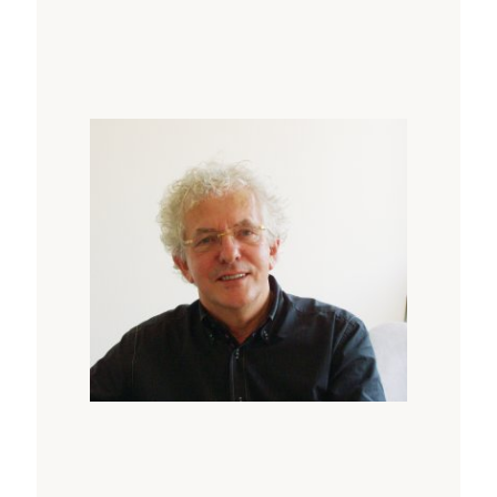
formativen Prozesse zeigen wie in der
pränatalen Zeit.
Was tun wir, wenn wir ein Embryo sind? Es
wird versucht, das Wesen des geistigen Seins
des menschlichen Embryos zu ergründen und
die Beziehungen zwischen Geist, Seele und
Körper ans Licht zu bringen. Mit einem
Ausblick auf die Polaritätsmorphologie, die
Dreifaltigkeit des menschlichen Körpers und
die menschliche Existenz in Entwicklung und
Inkarnation werden neue Perspektiven
vorgestellt. Der menschliche Körper wird hier
als ein dynamischer Prozess betrachtet, der
nur als lebendiger Organismus verstanden
werden kann. Es wird versucht, den modernen
philosophischen "Nothingbuttism" (oder
“Nichtsandersals-mus“, ein von Rupert
Sheldrake geprägter Begriff; "Unser Geist ist
nichts anderes als materielle Gehirnprozesse
und Software und so weiter") zu überwinden