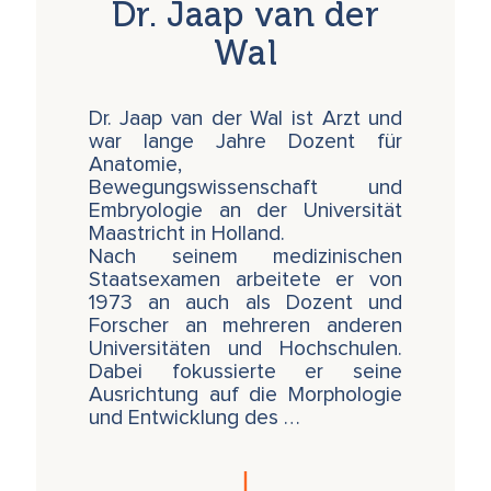
Dr. Jaap van der
und zu einer echten ganzheitlichen und
spirituellen Humanbiologie zu erweitern. Der
Wal
Ansatz, den wir verfolgen werden, ist ein
wissenschaftlicher, nämlich die
goetheanistische Phänomenologie, und
Dr. Jaap van der Wal ist Arzt und
basiert auf unserer primären Wahrnehmung
war lange Jahre Dozent für
und Erfahrung unserer Realität.
Anatomie,
Bewegungswissenschaft und
Das Ziel der Weiterbildung besteht darin, dass
Embryologie an der Universität
alle Teilnehmenden die subtilen prägenden
Maastricht in Holland.
Werdungsprozesse verstehen, welche das
Nach seinem medizinischen
menschliche Individuum formen – indem sie
Staatsexamen arbeitete er von
nicht nur mit dem Intellekt, sondern auch mit
1973 an auch als Dozent und
dem Herzen zuhören. Jaap van der Wals
Forscher an mehreren anderen
innovative Art, die Dynamik der embryonalen
Universitäten und Hochschulen.
Entwicklung zu betrachten (was er als
Dabei fokussierte er seine
Embryosophie bezeichnet), wird komplett
Ausrichtung auf die Morphologie
neue Perspektiven eröffnen bezüglich
und Entwicklung des …
Polaritäten und Dreigliederung (oder 'Triune-
Man'), Mikro- und Makrokosmos, Vererbung
und Inkarnation, Evolution und Entwicklung
der Menschheit.