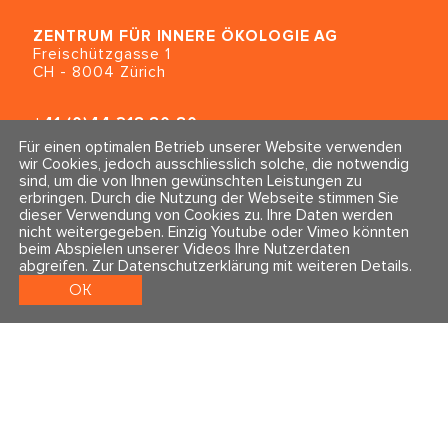
ZENTRUM FÜR INNERE ÖKOLOGIE
AG
Freischützgasse 1
CH - 8004 Zürich
+41 (0)44 218 80 80
info@traumahealing.ch
Für einen optimalen Betrieb unserer Website verwenden
info@polarity.se
wir Cookies, jedoch ausschliesslich solche, die notwendig
sind, um die von Ihnen gewünschten Leistungen zu
erbringen. Durch die Nutzung der Webseite stimmen Sie
Kontakt & Info
Folge uns
dieser Verwendung von Cookies zu. Ihre Daten werden
Newsletter
nicht weitergegeben. Einzig Youtube oder Vimeo könnten
Impressum & Datenschutz
beim Abspielen unserer Videos Ihre Nutzerdaten
AGBs
abgreifen.
Zur Datenschutzerklärung mit weiteren Details
.
OK