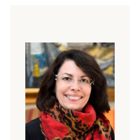
Die Frage, wie wir mit dem traumatisierten
Selbst eines Menschen umgehen, um wieder
ein Gefühl fürs innewohnende Selbst zu
wecken, ist folglich essenziell, wenn wir sie
dabei unterstützen wollen, das traumatische
Joch zu beenden. Geist, Gehirn und Körper
müssen wieder optimal in Einklang gebracht
werden – wofür auf emotionaler, kognitiver
wie somatischer Ebene wieder eine
biologisch optimierte Ordnung gefunden
werden muss.
In dieser Abendveranstaltung wird die
Professorin der University of British Columbia
einen aus ihrem Forschungs- und Arbeitsfeld
entstandenen integrativen, auf neuro-
wissenschaftlichen Studien fundierten
Zugang aufzeigen, wie eine Verbindung von
Verstand und Körper hergestellt werden kann,
die vorher schlicht nicht vorhanden war.
Dadurch kann die Grundlage für den Aufbau
eines verkörperten Selbst geschaffen werden