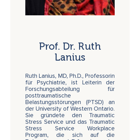
– und damit der Boden für die (Wieder-)
Herstellung des essenziellen Gefühls, wirklich
lebendig zu sein, selbst nach einem erlebten
Trauma.
Prof. Dr. Ruth
Lanius
Ruth Lanius, MD, Ph.D., Professorin
für Psychiatrie, ist Leiterin der
Forschungsabteilung für
posttraumatische
Belastungsstörungen (PTSD) an
der University of Western Ontario.
Sie gründete den Traumatic
Stress Service und das Traumatic
Stress Service Workplace
Program, die sich auf die