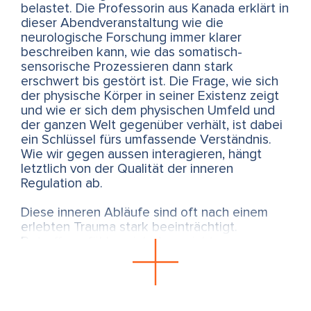
belastet. Die Professorin aus Kanada erklärt in
dieser Abendveranstaltung wie die
neurologische Forschung immer klarer
beschreiben kann, wie das somatisch-
sensorische Prozessieren dann stark
erschwert bis gestört ist. Die Frage, wie sich
der physische Körper in seiner Existenz zeigt
und wie er sich dem physischen Umfeld und
der ganzen Welt gegenüber verhält, ist dabei
ein Schlüssel fürs umfassende Verständnis.
Wie wir gegen aussen interagieren, hängt
letztlich von der Qualität der inneren
Regulation ab.
Diese inneren Abläufe sind oft nach einem
erlebten Trauma stark beeinträchtigt.
Betroffene fühlen sich dann nicht nur von
ihrem Körper abgeschnitten, sondern ihnen
fehlt auch ein Gefühl für ihren Lebenszweck,
sowie die Fähigkeit zur Selbstwirksamkeit und
dadurch zur Übernahme von Verantwortung.