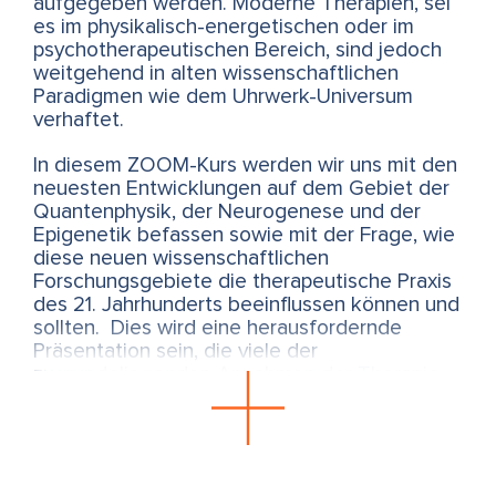
aufgegeben werden. Moderne Therapien, sei
es im physikalisch-energetischen oder im
psychotherapeutischen Bereich, sind jedoch
weitgehend in alten wissenschaftlichen
Paradigmen wie dem Uhrwerk-Universum
verhaftet.
In diesem ZOOM-Kurs werden wir uns mit den
neuesten Entwicklungen auf dem Gebiet der
Quantenphysik, der Neurogenese und der
Epigenetik befassen sowie mit der Frage, wie
diese neuen wissenschaftlichen
Forschungsgebiete die therapeutische Praxis
des 21. Jahrhunderts beeinflussen können und
sollten. Dies wird eine herausfordernde
Präsentation sein, die viele der
zugrundeliegenden Annahmen der Therapie,
wie sie derzeit praktiziert wird, in Frage
stellen wird, aber auch praktische Einblicke in
die Möglichkeit einer neuen Art von
transformatorischer Praxis bieten wird.