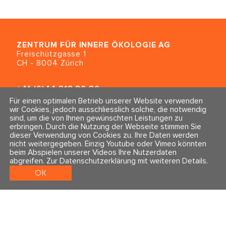
ZENTRUM FÜR INNERE ÖKOLOGIE
AG
Freischützgasse 1
CH - 8004 Zürich
+41 (0)44 218 80 80
info@traumahealing.ch
Für einen optimalen Betrieb unserer Website verwenden
info@polarity.se
wir Cookies, jedoch ausschliesslich solche, die notwendig
sind, um die von Ihnen gewünschten Leistungen zu
erbringen. Durch die Nutzung der Webseite stimmen Sie
Kontakt & Info
Folge uns
dieser Verwendung von Cookies zu. Ihre Daten werden
Newsletter
nicht weitergegeben. Einzig Youtube oder Vimeo könnten
Impressum & Datenschutz
beim Abspielen unserer Videos Ihre Nutzerdaten
AGBs
abgreifen.
Zur Datenschutzerklärung mit weiteren Details
.
OK