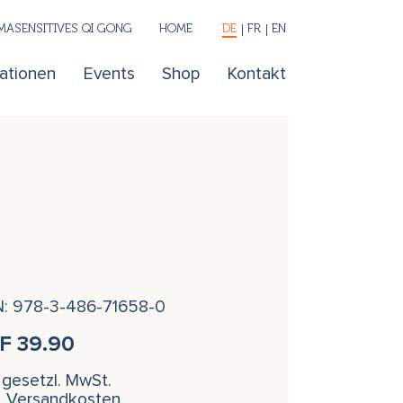
ASENSITIVES QI GONG
HOME
DE
FR
EN
kationen
Events
Shop
Kontakt
N: 978-3-486-71658-0
HF
39.90
. gesetzl. MwSt.
l. Versandkosten