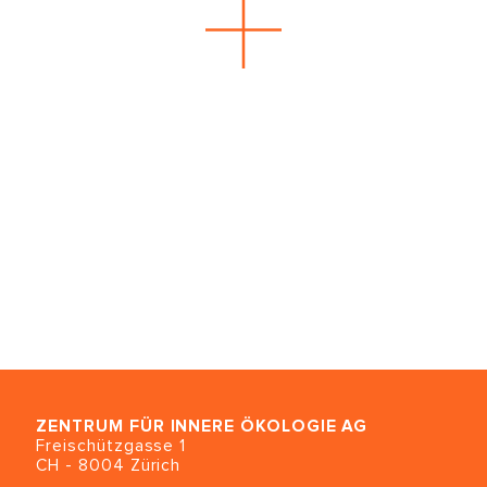
juin 2027
14 juin – 8 septembre 2027
Au centre du chas de l'aiguille,
partie 1 - 3
Dr. Peter A. Levine (USA)
ZENTRUM FÜR INNERE ÖKOLOGIE
AG
Freischützgasse 1
CH - 8004 Zürich