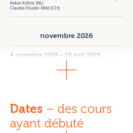
Ankie Kühne (NL)
Claudia Studer-Wild (CH)
novembre 2026
4 novembre 2026 – 29 avril 2029
Formation SE Suisse - selon le Dr.
Peter A. Levine
Dominique Dégranges (CH)
Emmanuelle Rosa (CH)
27 – 29 novembre 2026
Cours d’introduction à la SOMATIC
Dates
– des cours
EXPERIENCING ® (SE)
Dominique Dégranges (CH)
ayant débuté