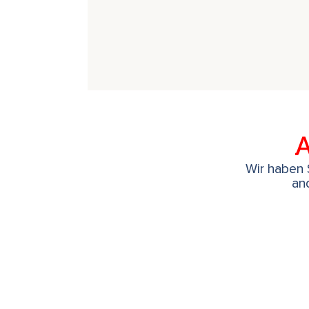
Viele Stücke entstehen in freier Impr
Forschungsreise ins Unvorhersehbare
wie für das Publikum.
A
Wir haben S
an
Mitwirkende:
Andreas Vollenweide