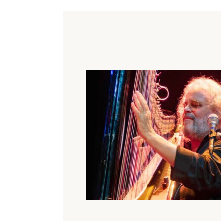
Gewiss, die meisten von uns haben sc
berühren und starke Gefühle auslösen
Spitze eines monumentalen Eisbergs.
Schwingung, Resonanz und Energie –
Kräfte, die hinter dem Entstehen unser
emotional und physisch. Diese Dimen
Menschen verborgen.»
Unsere Welt und wir – eine kosmi
An diesem Abend erzählt Andreas V
Gehweiler
und
Veronika Stalder
nic
mit Worten: von den wenig bekannte
Erkenntnissen seiner Klangforschung, 
und von seinen medizinisch-wissensch
Zusammenhang von Klang, Mensch un
Musik aus den Zwischenwelten
Der Zauber filigraner Tongewebe wechs
Klängen – mitunter stürmisch reitend
besondere Instrumentarium des Trios 
bisher Ungehörtem und Andersweltlic
unmittelbaren Erlebnis von Vollenwei