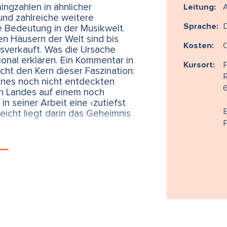
ngzahlen in ähnlicher
Leitung:
nd zahlreiche weitere
Sprache:
D
 Bedeutung in der Musikwelt.
n Häusern der Welt sind bis
Kosten:
sverkauft. Was die Ursache
tional erklären. Ein Kommentar in
Kursort:
P
cht den Kern dieser Faszination:
R
eines noch nicht entdeckten
n Landes auf einem noch
n seiner Arbeit eine ‹zutiefst
E
leicht liegt darin das Geheimnis
 den Siebzigerjahren tausende
usik Menschen auf ihrem Weg
 stärkt.
n?
als akustische Dekoration
, Angenehmes, Unterhaltendes.