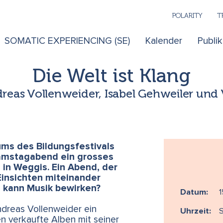
POLARITY
T
SOMATIC EXPERIENCING (SE)
Kalender
Publi
Die Welt ist Klang
reas Vollenweider, Isabel Gehweiler und 
ums des Bildungsfestivals
Samstagabend ein grosses
a in Weggis. Ein Abend, der
Einsichten miteinander
s kann Musik bewirken?
Datum:
1
ndreas Vollenweider ein
Uhrzeit:
en verkaufte Alben mit seiner