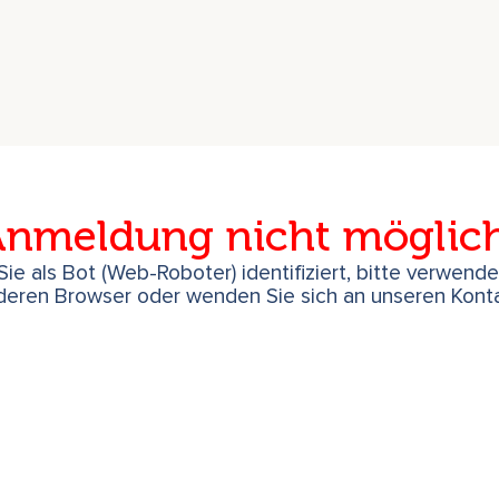
ovisation und werden so zur
 – für die Ausführenden ebenso
nmeldung nicht möglic
ie als Bot (Web-Roboter) identifiziert, bitte verwend
deren Browser oder wenden Sie sich an unseren Konta
r
(Harfen und Ethno–