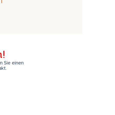
h!
en Sie einen
kt.