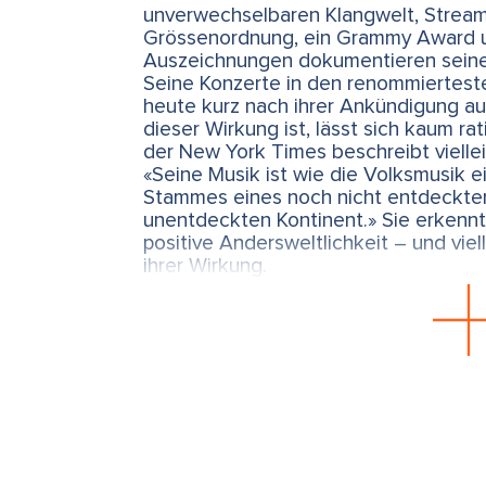
unverwechselbaren Klangwelt, Streami
Grössenordnung, ein Grammy Award u
Auszeichnungen dokumentieren seine
Seine Konzerte in den renommierteste
heute kurz nach ihrer Ankündigung au
dieser Wirkung ist, lässt sich kaum ra
der New York Times beschreibt viellei
«Seine Musik ist wie die Volksmusik 
Stammes eines noch nicht entdeckte
unentdeckten Kontinent.» Sie erkennt i
positive Andersweltlichkeit – und viel
ihrer Wirkung.
Eine Klangwelt und ihre Wirkung
Besonders eindrücklich ist, dass seit
Rückmeldungen belegen, wie seine M
aus existenziellen Krisen begleitet und
Ist Musik nur akustische Dekoratio
Vollenweider sagt: «
Musik wird meist 
wahrgenommen – als etwas Schönes