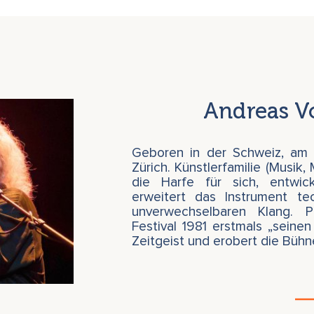
hon erlebt, wie Musik uns tief
 kann. Doch das ist nur die
 Klang – gebildet aus
 ist eine der grundlegendsten
er Wirklichkeit wirken: geistig,
sion bleibt den meisten
Andreas V
sche Symphonie
ollenweider zusammen mit
Isabel
ht nur mit Musik, sondern auch
Geboren in der Schweiz, am 
n Hintergründen und
Zürich. Künstlerfamilie (Musik,
von seiner künstlerischen Arbeit
die Harfe für sich, entwick
aftlichen Projekten, die den
erweitert das Instrument te
d Bewusstsein beleuchten.
unverwechselbaren Klang. 
Festival 1981 erstmals „seinen
Zeitgeist und erobert die Büh
elt sich ab mit kraftvollen
 auffliegenden Rhythmen. Das
eröffnet ein breites Spektrum von
hem. Damit wird die Musik zum
ders Ausführungen.